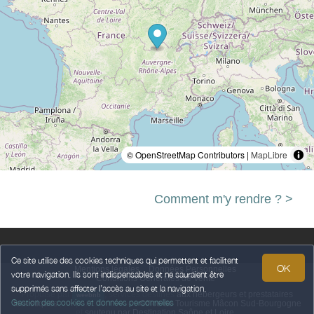
© OpenStreetMap Contributors |
MapLibre
Comment m'y rendre ? >
Ce site utilise des cookies techniques qui permettent et facilitent
OK
Mentions légales
Données Personnelles
votre navigation. Ils sont indispensables et ne sauraient être
Conditions Générales de Vente
supprimés sans affecter l’accès au site et la navigation.
Propulsé par
,
services destinés
aux hébergeurs et prestataires
weebnb
Gestion des cookies et données personnelles
touristiques
,
en partenariat avec
Office de Tourisme Mâcon Sud-Bourgogne
et
soutenu par Destination Saône et Loire
.