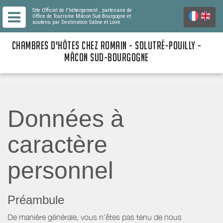
Site Officiel de l'hébergement
, partenaire de
Office de Tourisme Mâcon Sud-Bourgogne
et
soutenu par Destination Saône et Loire
CHAMBRES D'HÔTES CHEZ ROMAIN - SOLUTRÉ-POUILLY -
MÂCON SUD-BOURGOGNE
Données à
caractère
personnel
Préambule
De manière générale, vous n’êtes pas tenu de nous